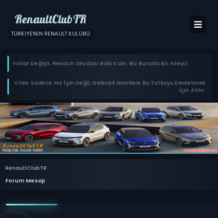
RenaultClubTR
TÜRKIYE'NIN RENAULT KULÜBÜ
Yollar Değişir, Renault Sevdası Baki Kalır; Biz Burada Bir Aileyiz.
Vites Sadece Hız İçin Değil, Gelecek Nesillere Bu Tutkuyu Devretmek
İçin Atılır.
RenaultClubTR
Forum Mesajı