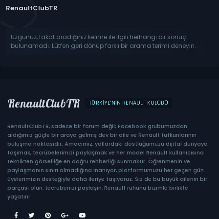
RenaultClubTR
Üzgünüz, fakat aradığınız kelime ile ilgili herhangi bir sonuç
bulunamadı. Lütfen geri dönüp farklı bir arama terimi deneyin.
RenaultClubTR
TÜRKIYE'NIN RENAULT KULÜBÜ
RenaultClubTR, sadece bir forum değil; Facebook grubumuzdan
aldığımız güçle bir araya gelmiş dev bir aile ve Renault tutkunlarının
buluşma noktasıdır. Amacımız, yollardaki dostluğumuzu dijital dünyaya
taşımak, tecrübelerimizi paylaşmak ve her model Renault kullanıcısına
teknikten görselliğe en doğru rehberliği sunmaktır. Öğrenmenin ve
paylaşmanın sınırı olmadığına inanıyor, platformumuzu her geçen gün
üyelerimizin desteğiyle daha ileriye taşıyoruz. Siz de bu büyük ailenin bir
parçası olun, tecrübenizi paylaşın, Renault ruhunu bizimle birlikte
yaşatın!