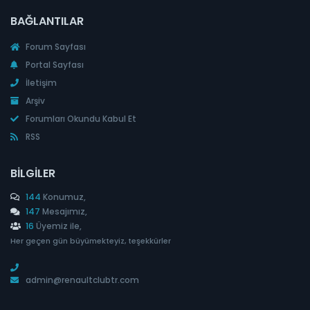
BAĞLANTILAR
Forum Sayfası
Portal Sayfası
İletişim
Arşiv
Forumları Okundu Kabul Et
RSS
BILGILER
144
Konumuz,
147
Mesajımız,
16
Üyemiz ile,
Her geçen gün büyümekteyiz, teşekkürler
admin@renaultclubtr.com