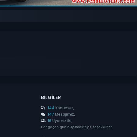
BILGILER
144
Konumuz,
147
Mesajımız,
16
Üyemiz ile,
Her geçen gün büyümekteyiz, teşekkürler