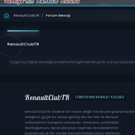
RenaultClubTR
/
Forum Mesajı
RenaultClubTR
Üzgünüz, fakat aradığınız kelime ile ilgili herhangi bir sonuç buluna
RenaultClubTR
TÜRKIYE'NIN RENAULT KULÜBÜ
RenaultClubTR, sadece bir forum değil; Facebook grubumuzda
aldığımız güçle bir araya gelmiş dev bir aile ve Renault
tutkunlarının buluşma noktasıdır. Amacımız, yollardaki
dostluğumuzu dijital dünyaya taşımak, tecrübelerimizi
paylaşmak ve her model Renault kullanıcısına teknikten