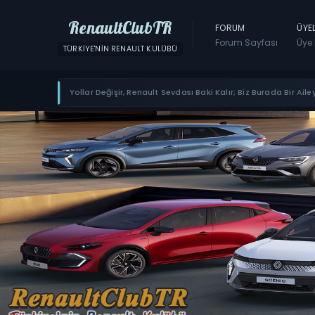
RenaultClubTR
FORUM
ÜYE
Forum Sayfası
Üye 
TÜRKIYE'NIN RENAULT KULÜBÜ
Yollar Değişir, Renault Sevdası Baki Kalır; Biz Burada Bir Ailey