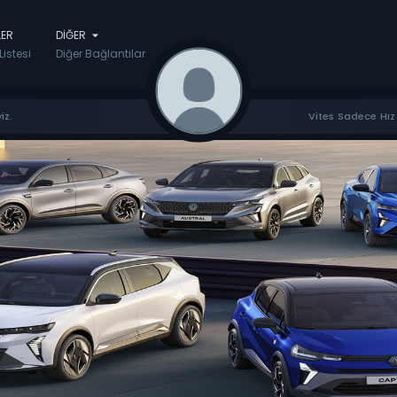
LER
DIĞER
Listesi
Diğer Bağlantılar
iz.
Vites Sadece Hız 