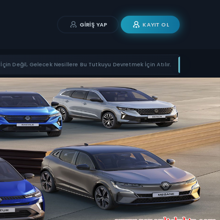
GIRIŞ YAP
KAYIT OL
İçin Değil, Gelecek Nesillere Bu Tutkuyu Devretmek İçin Atılır.