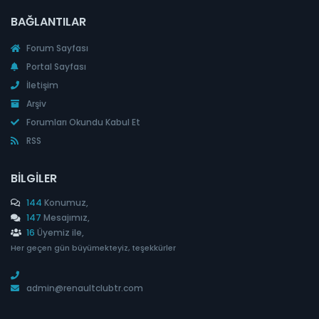
BAĞLANTILAR
Forum Sayfası
Portal Sayfası
İletişim
Arşiv
Forumları Okundu Kabul Et
RSS
BILGILER
144
Konumuz,
147
Mesajımız,
16
Üyemiz ile,
Her geçen gün büyümekteyiz, teşekkürler
admin@renaultclubtr.com