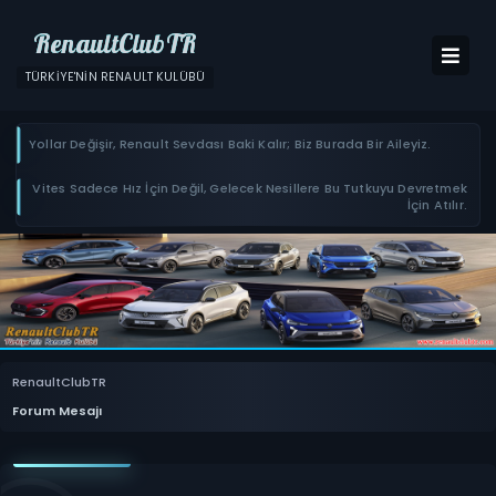
RenaultClubTR
TÜRKIYE'NIN RENAULT KULÜBÜ
Yollar Değişir, Renault Sevdası Baki Kalır; Biz Burada Bir Aileyiz.
Vites Sadece Hız İçin Değil, Gelecek Nesillere Bu Tutkuyu Devretmek
İçin Atılır.
RenaultClubTR
Forum Mesajı