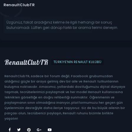
RenaultClubTR
Üzgünüz, fakat aradığınız kelime ile ilgili herhangi bir sonuç
bulunamadı. Lütfen geri dönüp farklı bir arama terimi deneyin.
RenaultClubTR
TÜRKIYE'NIN RENAULT KULÜBÜ
RenaultClubTR, sadece bir forum değil; Facebook grubumuzdan
aldığımız güçle bir araya gelmiş dev bir aile ve Renault tutkunlarının
buluşma noktasıdır. Amacımız, yollardaki dostluğumuzu dijital dünyaya
taşımak, tecrübelerimizi paylaşmak ve her model Renault kullanıcısına
teknikten görselliğe en doğru rehberliği sunmaktır. Öğrenmenin ve
paylaşmanın sınırı olmadığına inanıyor, platformumuzu her geçen gün
üyelerimizin desteğiyle daha ileriye taşıyoruz. Siz de bu büyük ailenin bir
parçası olun, tecrübenizi paylaşın, Renault ruhunu bizimle birlikte
yaşatın!