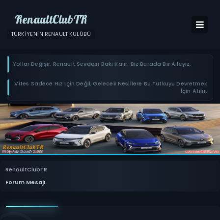
RenaultClubTR
TÜRKIYE'NIN RENAULT KULÜBÜ
Yollar Değişir, Renault Sevdası Baki Kalır; Biz Burada Bir Aileyiz.
Vites Sadece Hız İçin Değil, Gelecek Nesillere Bu Tutkuyu Devretmek
İçin Atılır.
RenaultClubTR
Forum Mesajı