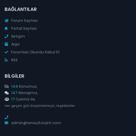
BAĞLANTILAR
Forum Sayfası
Portal Sayfası
İletişim
Arşiv
Forumları Okundu Kabul Et
RSS
BILGILER
144
Konumuz,
147
Mesajımız,
17
Üyemiz ile,
Her geçen gün büyümekteyiz, teşekkürler
admin@renaultclubtr.com