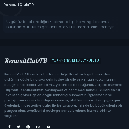
RenaultClubTR
Üzgünüz, fakat aradığınız kelime ile ilgili herhangi bir sonuç
bulunamadı. Lütfen geri dönüp farklı bir arama terimi deneyin.
RenaultClubTR
TÜRKIYE'NIN RENAULT KULÜBÜ
RenaultClubTR, sadece bir forum değil; Facebook grubumuzdan
aldığımız güçle bir araya gelmiş dev bir aile ve Renault tutkunlarının
buluşma noktasıdır. Amacımız, yollardaki dostluğumuzu dijital dünyaya
taşımak, tecrübelerimizi paylaşmak ve her model Renault kullanıcısına
teknikten görselliğe en doğru rehberliği sunmaktır. Öğrenmenin ve
paylaşmanın sınırı olmadığına inanıyor, platformumuzu her geçen gün
üyelerimizin desteğiyle daha ileriye taşıyoruz. Siz de bu büyük ailenin bir
parçası olun, tecrübenizi paylaşın, Renault ruhunu bizimle birlikte
yaşatın!