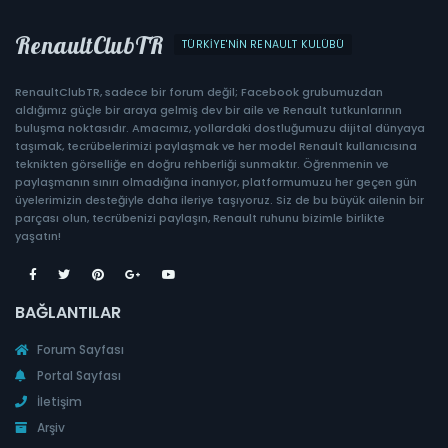
RenaultClubTR
TÜRKIYE'NIN RENAULT KULÜBÜ
RenaultClubTR, sadece bir forum değil; Facebook grubumuzdan
aldığımız güçle bir araya gelmiş dev bir aile ve Renault tutkunlarının
buluşma noktasıdır. Amacımız, yollardaki dostluğumuzu dijital dünyaya
taşımak, tecrübelerimizi paylaşmak ve her model Renault kullanıcısına
teknikten görselliğe en doğru rehberliği sunmaktır. Öğrenmenin ve
paylaşmanın sınırı olmadığına inanıyor, platformumuzu her geçen gün
üyelerimizin desteğiyle daha ileriye taşıyoruz. Siz de bu büyük ailenin bir
parçası olun, tecrübenizi paylaşın, Renault ruhunu bizimle birlikte
yaşatın!
BAĞLANTILAR
Forum Sayfası
Portal Sayfası
İletişim
Arşiv