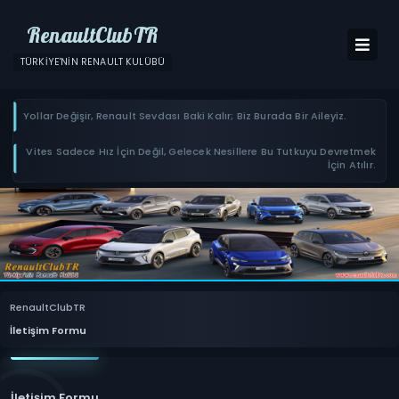
RenaultClubTR
TÜRKIYE'NIN RENAULT KULÜBÜ
Yollar Değişir, Renault Sevdası Baki Kalır; Biz Burada Bir Aileyiz.
Vites Sadece Hız İçin Değil, Gelecek Nesillere Bu Tutkuyu Devretmek
İçin Atılır.
RenaultClubTR
İletişim Formu
İletişim Formu