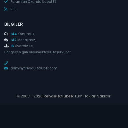
Forumları Okundu Kabul Et
RSS
BILGILER
144
Konumuz,
147
Mesajımız,
16
Üyemiz ile,
Her geçen gün büyümekteyiz, teşekkürler
admin@renaultclubtr.com
© 2008 -
2026
RenaultClubTR
Tüm Hakları Saklıdır.