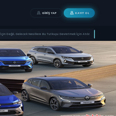
GIRIŞ YAP
KAYIT OL
İçin Değil, Gelecek Nesillere Bu Tutkuyu Devretmek İçin Atılır.