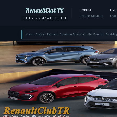
RenaultClubTR
FORUM
ÜYE
Forum Sayfası
Üye 
TÜRKIYE'NIN RENAULT KULÜBÜ
Yollar Değişir, Renault Sevdası Baki Kalır; Biz Burada Bir Ailey