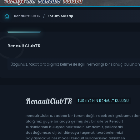
RenaultClubTR
/
Forum Mesajı
RenaultClubTR
Üzgünüz, fakat aradığınız kelime ile ilgili herhangi bir sonuç buluna
RenaultClubTR
TÜRKIYE'NIN RENAULT KULÜBÜ
RenaultClubTR, sadece bir forum değil; Facebook grubumuzda
aldığımız güçle bir araya gelmiş dev bir aile ve Renault
tutkunlarının buluşma noktasıdır. Amacımız, yollardaki
dostluğumuzu dijital dünyaya taşımak, tecrübelerimizi
paylaşmak ve her model Renault kullanıcısına teknikten