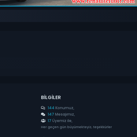
BILGILER
144
Konumuz,
147
Mesajımız,
17
Üyemiz ile,
Her geçen gün büyümekteyiz, teşekkürler