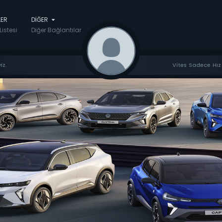
LER
DIĞER
Listesi
Diğer Bağlantılar
iz.
Vites Sadece Hız 