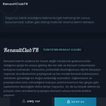
RenaultClubTR
Üzgünüz, fakat aradığınız kelime ile ilgili herhangi bir sonuç
bulunamadı. Lütfen geri dönüp farklı bir arama terimi deneyin.
RenaultClubTR
TÜRKIYE'NIN RENAULT KULÜBÜ
RenaultClubTR, sadece bir forum değil; Facebook grubumuzdan
aldığımız güçle bir araya gelmiş dev bir aile ve Renault tutkunlarının
buluşma noktasıdır. Amacımız, yollardaki dostluğumuzu dijital dünyaya
taşımak, tecrübelerimizi paylaşmak ve her model Renault kullanıcısına
teknikten görselliğe en doğru rehberliği sunmaktır. Öğrenmenin ve
paylaşmanın sınırı olmadığına inanıyor, platformumuzu her geçen gün
üyelerimizin desteğiyle daha ileriye taşıyoruz. Siz de bu büyük ailenin bir
parçası olun, tecrübenizi paylaşın, Renault ruhunu bizimle birlikte
yaşatın!
GIRIŞ YAP
KAYIT OL