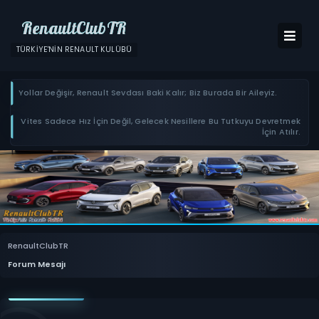
RenaultClubTR
TÜRKIYE'NIN RENAULT KULÜBÜ
Yollar Değişir, Renault Sevdası Baki Kalır; Biz Burada Bir Aileyiz.
Vites Sadece Hız İçin Değil, Gelecek Nesillere Bu Tutkuyu Devretmek
İçin Atılır.
RenaultClubTR
Forum Mesajı