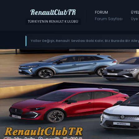
RenaultClubTR
FORUM
ÜYE
Forum Sayfası
Üye 
TÜRKIYE'NIN RENAULT KULÜBÜ
Yollar Değişir, Renault Sevdası Baki Kalır; Biz Burada Bir Ailey