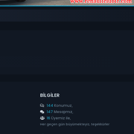
BILGILER
144
Konumuz,
147
Mesajımız,
16
Üyemiz ile,
Her geçen gün büyümekteyiz, teşekkürler