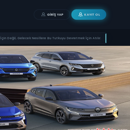
GIRIŞ YAP
KAYIT OL
İçin Değil, Gelecek Nesillere Bu Tutkuyu Devretmek İçin Atılır.