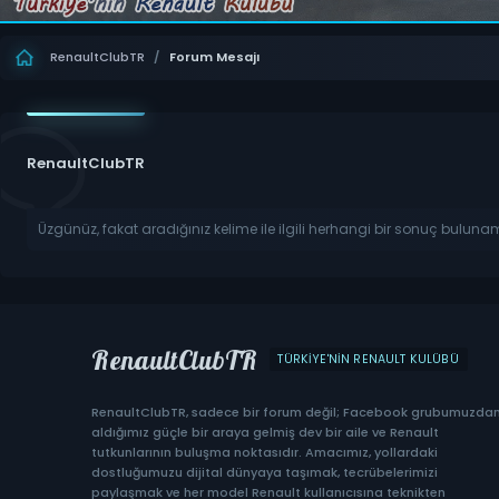
RenaultClubTR
/
Forum Mesajı
RenaultClubTR
Üzgünüz, fakat aradığınız kelime ile ilgili herhangi bir sonuç buluna
RenaultClubTR
TÜRKIYE'NIN RENAULT KULÜBÜ
RenaultClubTR, sadece bir forum değil; Facebook grubumuzda
aldığımız güçle bir araya gelmiş dev bir aile ve Renault
tutkunlarının buluşma noktasıdır. Amacımız, yollardaki
dostluğumuzu dijital dünyaya taşımak, tecrübelerimizi
paylaşmak ve her model Renault kullanıcısına teknikten