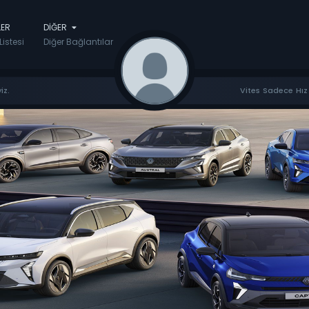
LER
DIĞER
Listesi
Diğer Bağlantılar
iz.
Vites Sadece Hız 