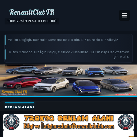
RenaultClubTR
TÜRKIYE'NIN RENAULT KULÜBÜ
Yollar Değişir, Renault Sevdası Baki Kalır; Biz Burada Bir Aileyiz.
Vites Sadece Hız İçin Değil, Gelecek Nesillere Bu Tutkuyu Devretmek
İçin Atılır.
REKLAM ALANI