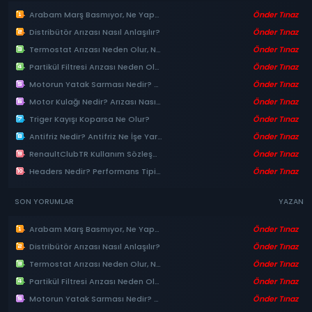
Arabam Marş Basmıyor, Ne Yapmalıyım?
Önder Tınaz
Distribütör Arızası Nasıl Anlaşılır?
Önder Tınaz
Termostat Arızası Neden Olur, Nasıl Anlaşılır ve Giderilir?
Önder Tınaz
Partikül Filtresi Arızası Neden Olur?
Önder Tınaz
Motorun Yatak Sarması Nedir? (Nedenleri, Belirtileri ve Tamiri)
Önder Tınaz
Motor Kulağı Nedir? Arızası Nasıl Anlaşılır?
Önder Tınaz
Triger Kayışı Koparsa Ne Olur?
Önder Tınaz
Antifriz Nedir? Antifriz Ne İşe Yarar?
Önder Tınaz
RenaultClubTR Kullanım Sözleşmesi ve Gizlilik Politikası
Önder Tınaz
Headers Nedir? Performans Tipi Egzoz Manifoldu ve Avantajları
Önder Tınaz
SON YORUMLAR
YAZAN
Arabam Marş Basmıyor, Ne Yapmalıyım?
Önder Tınaz
Distribütör Arızası Nasıl Anlaşılır?
Önder Tınaz
Termostat Arızası Neden Olur, Nasıl Anlaşılır ve Giderilir?
Önder Tınaz
Partikül Filtresi Arızası Neden Olur?
Önder Tınaz
Motorun Yatak Sarması Nedir? (Nedenleri, Belirtileri ve Tamiri)
Önder Tınaz