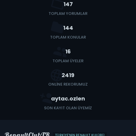
147
TOPLAM YORUMLAR
144
TOPLAM KONULAR
16
TOPLAM ÜYELER
2419
ONLINE REKORUMUZ
aytac.ozlen
SON KAYIT OLAN ÜYEMIZ
RenaultClubTR
TÜRKIYE'NIN RENAULT KULÜBÜ