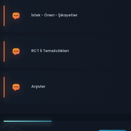
İstek - Öneri - Şikayetler
RCT İl Temsilcilikleri
Arşivler