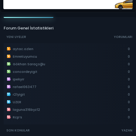
Forum Genel İstatistikleri
YENI ÜYELER
YORUMLARI
aytac.ozlen
0
EmreKuyumcu
0
Gökhan Saraçoğlu
0
concordeyigit
0
ipekyrr
0
rafael063477
0
r21yigit
0
UZER
0
laguna316byz12
0
Rcp’s
0
SON KONULAR
YAZAN