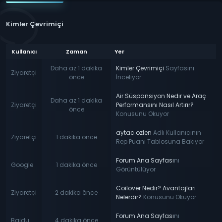
Kimler Çevrimiçi
Kullanıcı
Zaman
Yer
Daha az 1 dakika
Kimler Çevrimiçi
Sayfasını
Ziyaretçi
önce
İnceliyor
Air Süspansiyon Nedir ve Araç
Daha az 1 dakika
Ziyaretçi
Performansını Nasıl Artırır?
önce
Konusunu Okuyor
aytac.ozlen
Adlı Kullanıcının
Ziyaretçi
1 dakika önce
Rep Puanı Tablosuna Bakıyor
Forum Ana Sayfası
nı
Google
1 dakika önce
Görüntülüyor
Coilover Nedir? Avantajları
Ziyaretçi
2 dakika önce
Nelerdir?
Konusunu Okuyor
Forum Ana Sayfası
nı
Baidu
4 dakika önce