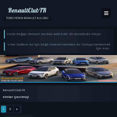
RenaultClubTR
TÜRKIYE'NIN RENAULT KULÜBÜ
Yollar Değişir, Renault Sevdası Baki Kalır; Biz Burada Bir Aileyiz.
Vites Sadece Hız İçin Değil, Gelecek Nesillere Bu Tutkuyu Devretmek
İçin Atılır.
RenaultClubTR
Kimler Çevrimiçi
1
2