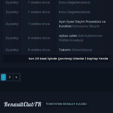
Ziyaretçi
7 dakika önce
Konu Değerlendiriyor
Ziyaretçi
7 dakika önce
Konu Değerlendiriyor
Ayın Üyesi Seçim Prosedürü ve
Ziyaretçi
7 dakika önce
Kuralları
Konusunu Okuyor
aytac.ozlen
Adlı Kullanıcının
Ziyaretçi
8 dakika önce
Profilini İnceliyor
Ziyaretçi
8 dakika önce
Takvim
i Görüntülüyor
Son 24 Saat İçinde Çevrimiçi Olanlar
|
Sayfayı Yenile
1
2
RenaultClubTR
TÜRKIYE'NIN RENAULT KULÜBÜ