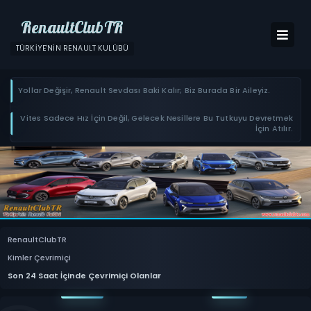
RenaultClubTR
TÜRKIYE'NIN RENAULT KULÜBÜ
Yollar Değişir, Renault Sevdası Baki Kalır; Biz Burada Bir Aileyiz.
Vites Sadece Hız İçin Değil, Gelecek Nesillere Bu Tutkuyu Devretmek
İçin Atılır.
RenaultClubTR
Kimler Çevrimiçi
Son 24 Saat İçinde Çevrimiçi Olanlar