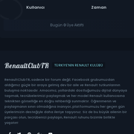
Kullanıcı
Zaman
Bugün
0
Üye Aktifti
RenaultClubTR
TÜRKIYE'NIN RENAULT KULÜBÜ
RenaultClubTR, sadece bir forum değil; Facebook grubumuzdan
aldığımız güçle bir araya gelmiş dev bir aile ve Renault tutkunlarının
buluşma noktasıdır. Amacımız, yollardaki dostluğumuzu dijital dünyaya
taşımak, tecrübelerimizi paylaşmak ve her model Renault kullanıcısına
teknikten görselliğe en doğru rehberliği sunmaktır. Öğrenmenin ve
paylaşmanın sınırı olmadığına inanıyor, platformumuzu her geçen gün
üyelerimizin desteğiyle daha ileriye taşıyoruz. Siz de bu büyük ailenin bir
parçası olun, tecrübenizi paylaşın, Renault ruhunu bizimle birlikte
yaşatın!