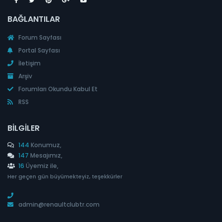
BAĞLANTILAR
Forum Sayfası
Portal Sayfası
İletişim
Arşiv
Forumları Okundu Kabul Et
RSS
BILGILER
144
Konumuz,
147
Mesajımız,
16
Üyemiz ile,
Her geçen gün büyümekteyiz, teşekkürler
admin@renaultclubtr.com