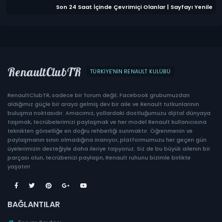
Son 24 Saat İçinde Çevrimiçi Olanlar
|
Sayfayı Yenile
RenaultClubTR
TÜRKIYE'NIN RENAULT KULÜBÜ
RenaultClubTR, sadece bir forum değil; Facebook grubumuzdan
aldığımız güçle bir araya gelmiş dev bir aile ve Renault tutkunlarının
buluşma noktasıdır. Amacımız, yollardaki dostluğumuzu dijital dünyaya
taşımak, tecrübelerimizi paylaşmak ve her model Renault kullanıcısına
teknikten görselliğe en doğru rehberliği sunmaktır. Öğrenmenin ve
paylaşmanın sınırı olmadığına inanıyor, platformumuzu her geçen gün
üyelerimizin desteğiyle daha ileriye taşıyoruz. Siz de bu büyük ailenin bir
parçası olun, tecrübenizi paylaşın, Renault ruhunu bizimle birlikte
yaşatın!
BAĞLANTILAR