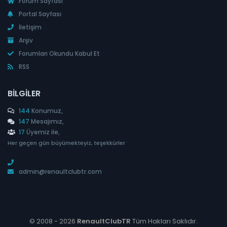
Forum Sayfası
Portal Sayfası
İletişim
Arşiv
Forumları Okundu Kabul Et
RSS
BILGILER
144
Konumuz,
147
Mesajımız,
17
Üyemiz ile,
Her geçen gün büyümekteyiz, teşekkürler
admin@renaultclubtr.com
© 2008 -
2026
RenaultClubTR
Tüm Hakları Saklıdır.