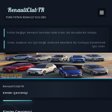
RenaultClubTR
TÜRKIYE'NIN RENAULT KULÜBÜ
Yollar Değişir, Renault Sevdası Baki Kalır; Biz Burada Bir Aileyiz.
Vites Sadece Hız İçin Değil, Gelecek Nesillere Bu Tutkuyu Devretmek
İçin Atılır.
RenaultClubTR
Kimler Çevrimiçi
Kimler Çevrimiçi