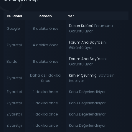
Kullanıcı
Zaman
Yer
Duster Kulübü
Forumunu
Google
8 dakika önce
Görüntülüyor
Forum Ana Sayfası
nı
Ziyaretçi
4 dakika önce
Görüntülüyor
Forum Ana Sayfası
nı
Baidu
11 dakika önce
Görüntülüyor
Daha az 1 dakika
Kimler Çevrimiçi
Sayfasını
Ziyaretçi
önce
İnceliyor
Ziyaretçi
1 dakika önce
Konu Değerlendiriyor
Ziyaretçi
1 dakika önce
Konu Değerlendiriyor
Ziyaretçi
1 dakika önce
Konu Değerlendiriyor
Ziyaretçi
1 dakika önce
Konu Değerlendiriyor